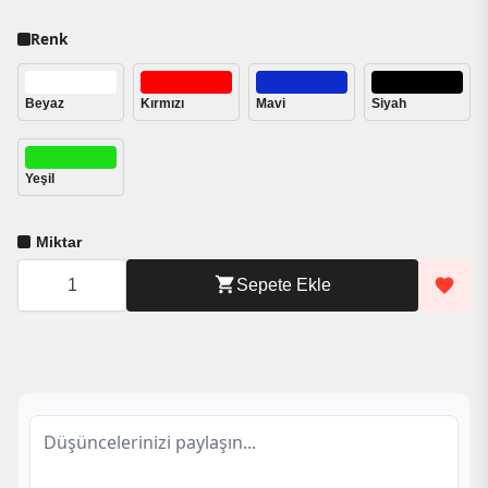
Renk
Beyaz
Kırmızı
Mavi
Siyah
Yeşil
Cenikli
Sepete Ekle
PS5
DualSense
Uyumlu
Kumanda
Standı
adet