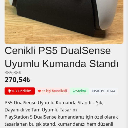
Cenikli PS5 DualSense
Uyumlu Kumanda Standı
385,88
₺
270,54
₺
%30 indirim
27 kişi favoriledi
Stokta
SKU:
CT0344
PS5 DualSense Uyumlu Kumanda Standı – Şık,
Dayanıklı ve Tam Uyumlu Tasarım
PlayStation 5 DualSense kumandanız için özel olarak
tasarlanan bu şık stand, kumandanızı hem düzenli