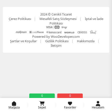
2024 © Cenikli Ticaret
Çerez Politikası
Mesafeli Satış Sözleşmesi
İptal ve İade
Politikası
Powered by WooDeveloper.com
Şartlar ve Koşullar
Gizlilik Politikası
Hakkımızda
İletişim
0
0
Mağaza
Sepet
Favoriler
Hesabım