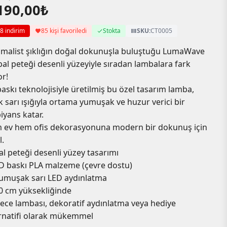
190,00
₺
yat:
daki
370,00₺.
yat:
8 indirim
85 kişi favoriledi
Stokta
SKU:
CT0005
190,00₺.
malist şıklığın doğal dokunuşla buluştuğu LumaWave
bal peteği desenli yüzeyiyle sıradan lambalara fark
or!
askı teknolojisiyle üretilmiş bu özel tasarım lamba,
k sarı ışığıyla ortama yumuşak ve huzur verici bir
yans katar.
 ev hem ofis dekorasyonuna modern bir dokunuş için
l.
al peteği desenli yüzey tasarımı
D baskı PLA malzeme (çevre dostu)
umuşak sarı LED aydınlatma
0 cm yüksekliğinde
ece lambası, dekoratif aydınlatma veya hediye
rnatifi olarak mükemmel