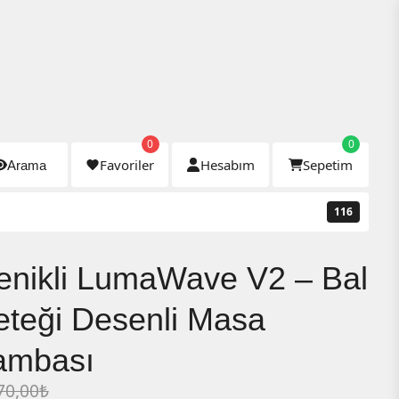
0
0
RGO | 🇩🇪 LIEFERUNG NACH DEUTSCHLAN
Favoriler
Hesabım
Sepetim
Arama
116
enikli LumaWave V2 – Bal
eteği Desenli Masa
ambası
ijinal
70,00
₺