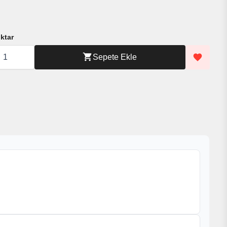
li
Sepete Ekle
aWave
ği
nli
a
ası