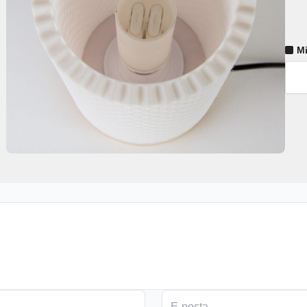
Cenik
Lum
V2
-
Bal
Pete
Dese
Mas
Lamb
adet