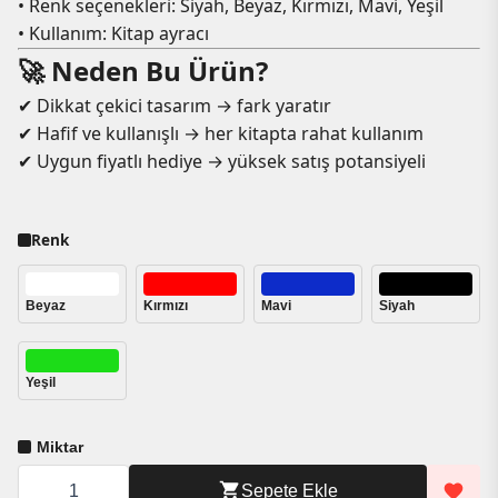
• Renk seçenekleri: Siyah, Beyaz, Kırmızı, Mavi, Yeşil
• Kullanım: Kitap ayracı
🚀 Neden Bu Ürün?
✔ Dikkat çekici tasarım → fark yaratır
✔ Hafif ve kullanışlı → her kitapta rahat kullanım
✔ Uygun fiyatlı hediye → yüksek satış potansiyeli
Renk
Beyaz
Kırmızı
Mavi
Siyah
Yeşil
Cenikli
Sepete Ekle