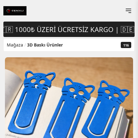
🇷 1000₺ ÜZERI ÜCRETSIZ KARGO | 🇩🇪
Mağaza
/
3D Baskı Ürünler
116