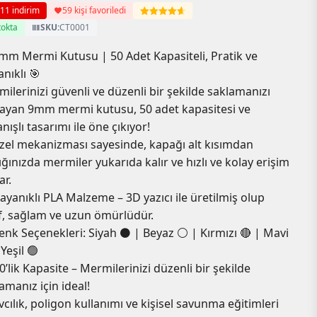
11 indirim
59 kişi favoriledi
5 üzerinden
oy aldı
tokta
SKU:
CT0001
mm Mermi Kutusu | 50 Adet Kapasiteli, Pratik ve
nıklı 🎯
ilerinizi güvenli ve düzenli bir şekilde saklamanızı
ayan 9mm mermi kutusu, 50 adet kapasitesi ve
anışlı tasarımı ile öne çıkıyor!
el mekanizması sayesinde, kapağı alt kısımdan
ığınızda mermiler yukarıda kalır ve hızlı ve kolay erişim
ar.
ayanıklı PLA Malzeme – 3D yazıcı ile üretilmiş olup
f, sağlam ve uzun ömürlüdür.
enk Seçenekleri: Siyah ⚫ | Beyaz ⚪ | Kırmızı 🔴 | Mavi
 Yeşil 🟢
0’lik Kapasite – Mermilerinizi düzenli bir şekilde
amanız için ideal!
vcılık, poligon kullanımı ve kişisel savunma eğitimleri