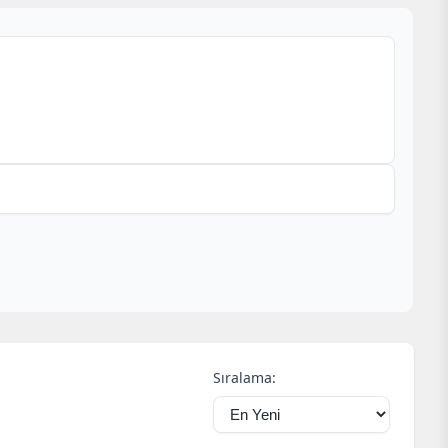
immat
iteli
Sıralama: