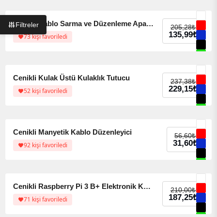
%34 indirim
%34 indirim
Cenikli Kablo Sarma ve Düzenleme Aparatı
Filtreler
205,28
₺
135,99
₺
73 kişi favoriledi
%3 indirim
%3 indirim
Cenikli Kulak Üstü Kulaklık Tutucu
237,38
₺
229,15
₺
52 kişi favoriledi
%68 indirim
%68 indirim
Cenikli Manyetik Kablo Düzenleyici
56,60
₺
31,60
₺
92 kişi favoriledi
%11 indirim
%11 indirim
Cenikli Raspberry Pi 3 B+ Elektronik Kart Kutusu
210,00
₺
187,25
₺
71 kişi favoriledi