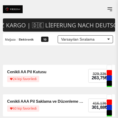
IZ KARGO | 🇩🇪 LIEFERUNG NACH DEUTS
Mağaza
/
Elektronik
10
%20 indirim
%20 indirim
Cenikli AA Pil Kutusu
329,33
₺
263,75
₺
24 kişi favoriledi
%47 indirim
%47 indirim
Cenikli AAA Pil Saklama ve Düzenleme Kutusu – 27’li / 52’li Kapasiteli Pil Organizer
416,13
₺
301,88
₺
60 kişi favoriledi