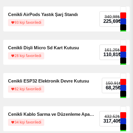
%34 indirim
%34 indirim
Cenikli AirPods Yastık Şarj Standı
340,98
₺
225,69
₺
93 kişi favoriledi
%31 indirim
%31 indirim
Cenikli Dişli Micro Sd Kart Kutusu
161,25
₺
110,81
₺
28 kişi favoriledi
%55 indirim
%55 indirim
Cenikli ESP32 Elektronik Devre Kutusu
150,91
₺
68,25
₺
82 kişi favoriledi
%27 indirim
%27 indirim
Cenikli Kablo Sarma ve Düzenleme Aparatı
432,52
₺
317,40
₺
34 kişi favoriledi