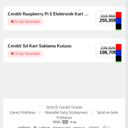
%20 indirim
%20 indirim
Cenikli Raspberry Pi 5 Elektronik Kart Kutusu
318,96
₺
255,85
₺
72 kişi favoriledi
%17 indirim
%17 indirim
Cenikli Sd Kart Saklama Kutusu
239,92
₺
198,70
₺
16 kişi favoriledi
2024 © Cenikli Ticaret
Çerez Politikası
Mesafeli Satış Sözleşmesi
İptal ve İade
Politikası