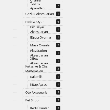
Ürünleri
Taşıma
2
Aparatları
Gözlük Aksesuarları
1
Hobi & Oyun
6
Bilgisayar
1
Aksesuarları
Eğitici Oyunlar
1
Masa Oyunları
2
PlayStation
1
Aksesuarları
XBox
1
Aksesuarları
Kırtasiye & Ofis
2
Malzemeleri
Kalemlik
1
Kitap Ayracı
1
Oto Aksesuarları
5
Pet Shop
3
Kedi Ürünleri
3