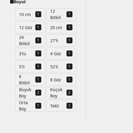
Boyut
12
10 cm
1
1
Bitkili
12 Göz
20 cm
1
1
24
27'li
1
1
Bitkili
3'lü
4 Göz
1
1
5'li
52'li
1
1
6
8 Göz
1
1
Bitkili
Büyük
Küçük
2
2
Boy
Boy
Orta
Tekli
1
1
Boy