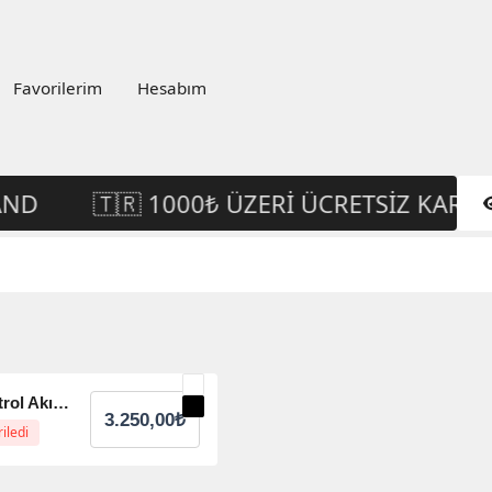
Favorilerim
Hesabım
🇹🇷 1000₺ ÜZERI ÜCRETSIZ KARGO 
🌱 AquaControl Akıllı Otomatik Bitki Sulama Sistemi
3.250,00
₺
riledi