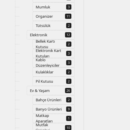
Mumluk
3
Organizer
11
Tütsülük
2
Elektronik
12
Bellek Kartı
2
Kutusu
Elektronik Kart
3
Kutuları
Kablo
3
Düzenleyiciler
Kulaklıklar
2
Pil Kutusu
2
Ev & Yaşam
26
Bahçe Ürünleri
2
Banyo Ürünleri
9
Matkap
1
Aparatları
Mutfak
10