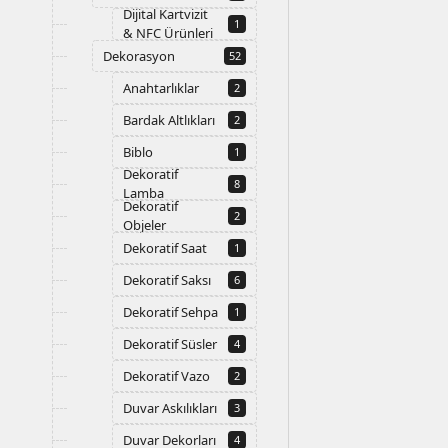
Dijital Kartvizit
1
& NFC Ürünleri
Dekorasyon
52
Anahtarlıklar
2
Bardak Altlıkları
2
Biblo
1
Dekoratif
8
Lamba
Dekoratif
2
Objeler
Dekoratif Saat
1
Dekoratif Saksı
6
Dekoratif Sehpa
1
Dekoratif Süsler
4
Dekoratif Vazo
2
Duvar Askılıkları
3
Duvar Dekorları
4