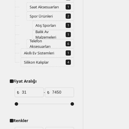
Saat Aksesuarları
1
Spor Ürünleri
2
Atış Sporları
1
Balık Av
1
Malzemeleri
Telefon
6
Aksesuarları
Akıllı Ev Sistemleri
1
Silikon Kalıplar
4
Fiyat Aralığı
₺
-
₺
Renkler