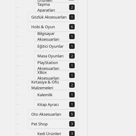
Ürünleri
Taşıma
2
Aparatları
Gözlük Aksesuarları
1
Hobi & Oyun
6
Bilgisayar
1
Aksesuarları
Eğitici Oyunlar
1
Masa Oyunları
2
PlayStation
1
Aksesuarları
XBox
1
Aksesuarları
Kırtasiye & Ofis
2
Malzemeleri
Kalemlik
1
Kitap Ayracı
1
Oto Aksesuarları
5
Pet Shop
3
Kedi Ürünleri
3