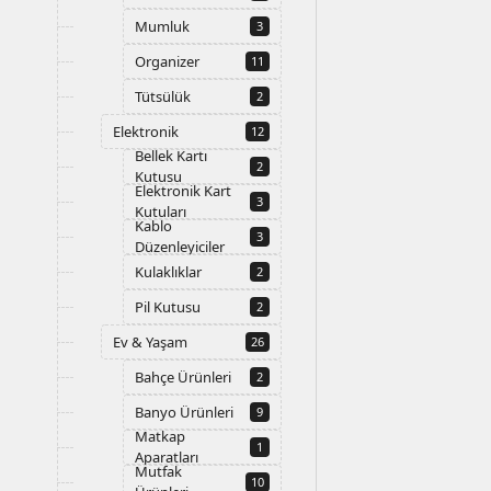
Mumluk
3
Organizer
11
Tütsülük
2
Elektronik
12
Bellek Kartı
2
Kutusu
Elektronik Kart
3
Kutuları
Kablo
3
Düzenleyiciler
Kulaklıklar
2
Pil Kutusu
2
Ev & Yaşam
26
Bahçe Ürünleri
2
Banyo Ürünleri
9
Matkap
1
Aparatları
Mutfak
10