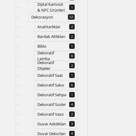
Dijital Kartvizit
1
& NFC Ürünleri
Dekorasyon
52
Anahtarlıklar
2
Bardak Altlıkları
2
Biblo
1
Dekoratif
8
Lamba
Dekoratif
2
Objeler
Dekoratif Saat
1
Dekoratif Saksı
6
Dekoratif Sehpa
1
Dekoratif Süsler
4
Dekoratif Vazo
2
Duvar Askılıkları
3
Duvar Dekorları
4