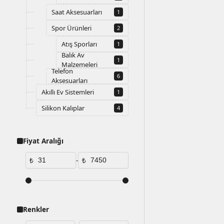
Saat Aksesuarları
1
Spor Ürünleri
2
Atış Sporları
1
Balık Av
1
Malzemeleri
Telefon
6
Aksesuarları
Akıllı Ev Sistemleri
1
Silikon Kalıplar
4
Fiyat Aralığı
₺
-
₺
Renkler