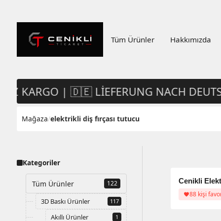
Tüm Ürünler
Hakkımızda
IZ KARGO | 🇩🇪 LIEFERUNG NACH DEUTSC
Mağaza
/
elektrikli diş fırçası tutucu
Kategoriler
%6 indiri
%6 indiri
Tüm Ürünler
122
88 kişi favo
3D Baskı Ürünler
117
Akıllı Ürünler
1