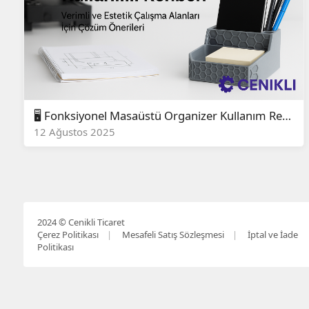
🖥️ Fonksiyonel Masaüstü Organizer Kullanım Rehberi
12 Ağustos 2025
2024 © Cenikli Ticaret
Çerez Politikası
Mesafeli Satış Sözleşmesi
İptal ve İade
Politikası