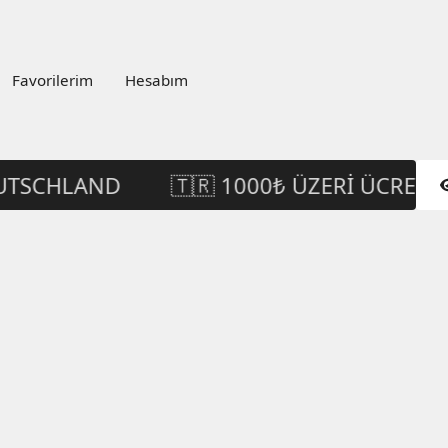
Favorilerim
Hesabım
UTSCHLAND
🇹🇷 1000₺ ÜZERI ÜCRETSI