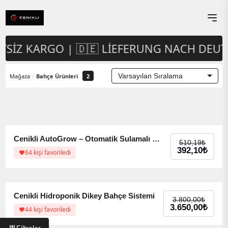
ETSIZ KARGO | 🇩🇪 LIEFERUNG NACH DEU
Mağaza
/
Bahçe Ürünleri
2
%59 indirim
%59 indirim
Cenikli AutoGrow – Otomatik Sulamalı Fide Yetiştirme Ünitesi
510,19
₺
392,10
₺
64 kişi favoriledi
%54 indirim
%54 indirim
Cenikli Hidroponik Dikey Bahçe Sistemi
3.800,00
₺
3.650,00
₺
44 kişi favoriledi