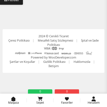
Filtreler
2024 © Cenikli Ticaret
Çerez Politikası
Mesafeli Satış Sözleşmesi
İptal ve İade
Politikası
Powered by WooDeveloper.com
Şartlar ve Koşullar
Gizlilik Politikası
Hakkımızda
İletişim
0
0
Mağaza
Sepet
Favoriler
Hesabım