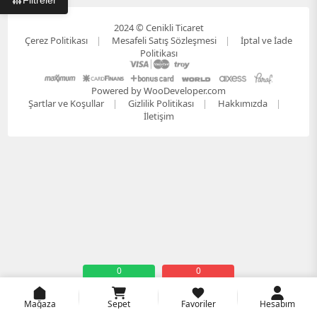
Filtreler
2024 © Cenikli Ticaret
Çerez Politikası
Mesafeli Satış Sözleşmesi
İptal ve İade
Politikası
Powered by WooDeveloper.com
Şartlar ve Koşullar
Gizlilik Politikası
Hakkımızda
İletişim
0
0
Mağaza
Sepet
Favoriler
Hesabım