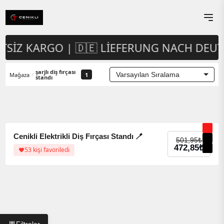
ETSIZ KARGO | 🇩🇪 LIEFERUNG NACH DEU
şarjlı diş fırçası
Mağaza
/
1
standı
%6 indirim
%6 indirim
Cenikli Elektrikli Diş Fırçası Standı 🪥
501,95
₺
472,85
₺
53 kişi favoriledi