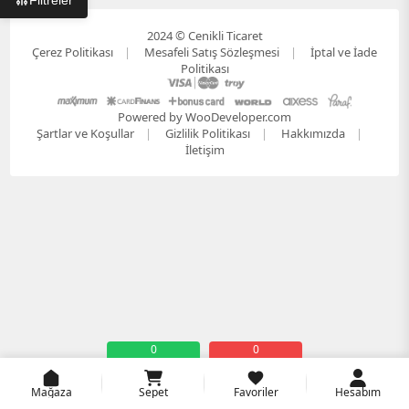
Filtreler
2024 © Cenikli Ticaret
Çerez Politikası
Mesafeli Satış Sözleşmesi
İptal ve İade
Politikası
Powered by WooDeveloper.com
Şartlar ve Koşullar
Gizlilik Politikası
Hakkımızda
İletişim
0
0
Mağaza
Sepet
Favoriler
Hesabım