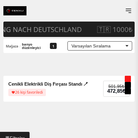
ERUNG NACH DEUTSCHLAND
🇹🇷 1000₺ 
banyo
Mağaza
/
1
düzenleyici
%6 indirim
%6 indirim
Cenikli Elektrikli Diş Fırçası Standı 🪥
501,95
₺
472,85
₺
26 kişi favoriledi