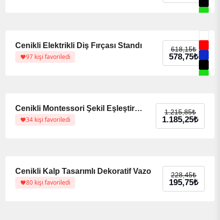
%6 indirim
%6 indirim
Cenikli Elektrikli Diş Fırçası Standı
618,15
₺
578,75
₺
97 kişi favoriledi
%3 indirim
%3 indirim
Cenikli Montessori Şekil Eşleştirme Oyuncağı
1.215,85
₺
Orijinal fi
Şu andaki 
1.185,25
₺
34 kişi favoriledi
%14 indirim
%14 indirim
Cenikli Kalp Tasarımlı Dekoratif Vazo
228,45
₺
Orijinal f
Şu andaki
195,75
₺
80 kişi favoriledi