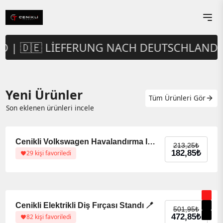
Hobi Ürünleri
Orijinal Aksesuarlar
Ofis Ürünleri
Telefon Aksesuarları
 🇩🇪 LIEFERUNG NACH DEUTSCHLAND

3D Baskı İle Üretilmiş Ürünleri İncele
3D Baskı İle Üretilmiş Ürünleri İncele
3D Baskı İle Üretilmiş Ürünleri İncele
3D Baskı İle Üretilmiş Ürünleri İncele
Yeni Ürünler
Tüm Ürünleri Gör
Son eklenen ürünleri incele
%14 indirim
%14 indirim
Cenikli Volkswagen Havalandırma Izgara Yönlendirme Düğmesi
213,25
₺
Orijinal f
Şu andaki
182,85
₺
29 kişi favoriledi
%6 indirim
%6 indirim
Cenikli Elektrikli Diş Fırçası Standı 🪥
501,95
₺
472,85
₺
82 kişi favoriledi