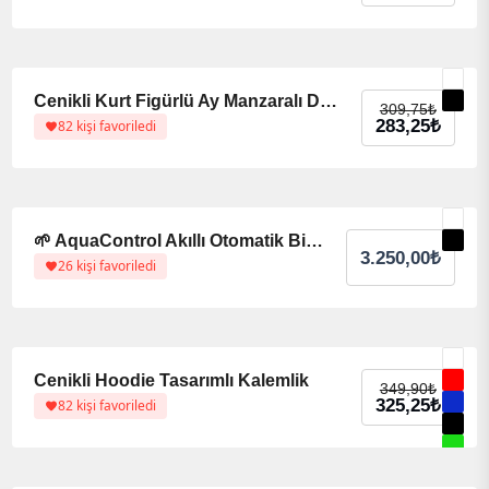
%9 indirim
%9 indirim
Cenikli Kurt Figürlü Ay Manzaralı Duvar Dekoru
309,75
₺
283,25
₺
82 kişi favoriledi
🌱 AquaControl Akıllı Otomatik Bitki Sulama Sistemi
3.250,00
₺
26 kişi favoriledi
%7 indirim
%7 indirim
Cenikli Hoodie Tasarımlı Kalemlik
349,90
₺
325,25
₺
82 kişi favoriledi