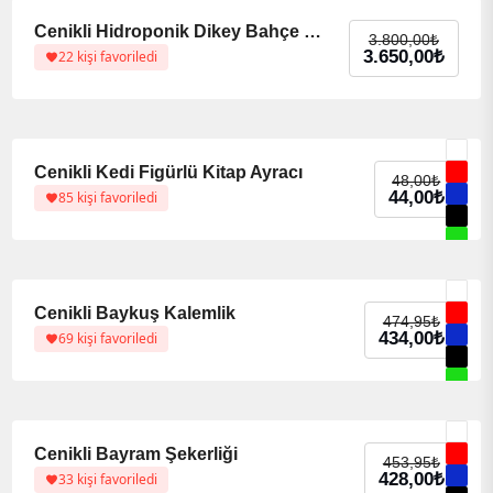
%54 indirim
%54 indirim
Cenikli Hidroponik Dikey Bahçe Sistemi
3.800,00
₺
3.650,00
₺
22 kişi favoriledi
%8 indirim
%8 indirim
Cenikli Kedi Figürlü Kitap Ayracı
48,00
₺
44,00
₺
85 kişi favoriledi
%9 indirim
%9 indirim
Cenikli Baykuş Kalemlik
474,95
₺
434,00
₺
69 kişi favoriledi
%6 indirim
%6 indirim
Cenikli Bayram Şekerliği
453,95
₺
428,00
₺
33 kişi favoriledi